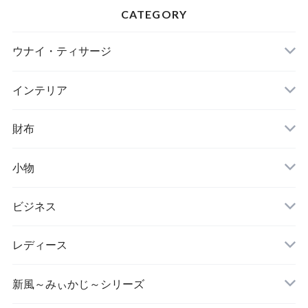
CATEGORY
ウナイ・ティサージ
インテリア
財布
小物
テーブルランナー
ビジネス
レディース
新風～みぃかじ～シリーズ