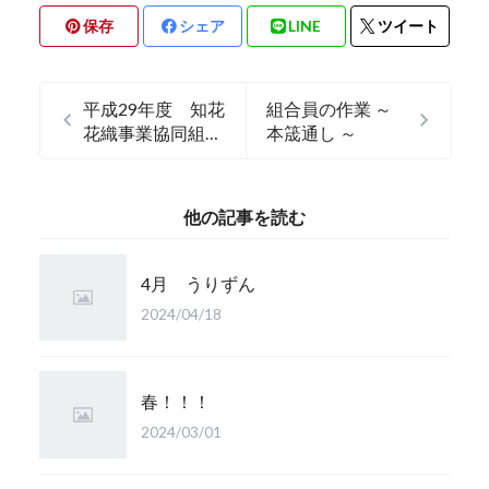
保存
シェア
LINE
ツイート
平成29年度 知花
組合員の作業 ～
花織事業協同組
本筬通し ～
合 通常総会
他の記事を読む
4月 うりずん
2024/04/18
春！！！
2024/03/01