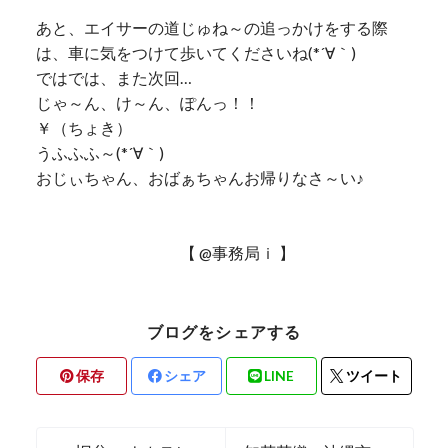
あと、エイサーの道じゅね～の追っかけをする際
は、車に気をつけて歩いてくださいね(*´∀｀)
ではでは、また次回…
じゃ～ん、け～ん、ぽんっ！！
￥（ちょき）
うふふふ～(*´∀｀)
おじぃちゃん、おばぁちゃんお帰りなさ～い♪
【 @事務局ｉ 】
ブログをシェアする
保存
シェア
LINE
ツイート