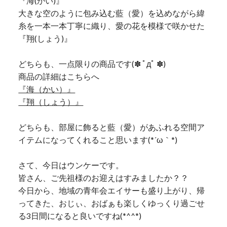
『海(かい)』
大きな空のように包み込む藍（愛）を込めながら緯
糸を一本一本丁寧に織り、愛の花を模様で咲かせた
『翔(しょう)』
どちらも、一点限りの商品です(✽ ﾟдﾟ ✽)
商品の詳細はこちらへ
『海（かい）』
『翔（しょう）』
どちらも、部屋に飾ると藍（愛）があふれる空間ア
イテムになってくれること思います(*´ω｀*)
さて、今日はウンケーです。
皆さん、ご先祖様のお迎えはすみましたか？？
今日から、地域の青年会エイサーも盛り上がり、帰
ってきた、おじぃ、おばぁも楽しくゆっくり過ごせ
る3日間になると良いですね(*^^*)