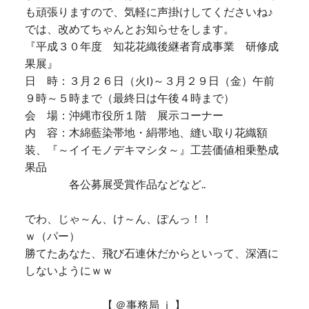
も頑張りますので、気軽に声掛けしてくださいね♪
では、改めてちゃんとお知らせをします。
『平成３０年度 知花花織後継者育成事業 研修成
果展』
日 時：３月２６日（火I)～３月２９日（金）午前
９時～５時まで（最終日は午後４時まで）
会 場：沖縄市役所１階 展示コーナー
内 容：木綿藍染帯地・絹帯地、縫い取り花織額
装、『～イイモノデキマシタ～』工芸価値相乗塾成
果品
各公募展受賞作品などなど..
でわ、じゃ～ん、け～ん、ぽんっ！！
ｗ（パー）
勝てたあなた、飛び石連休だからといって、深酒に
しないようにｗｗ
【 ＠事務局 ｉ 】