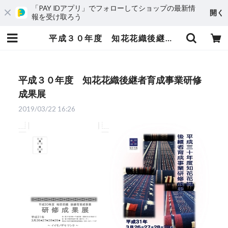
「PAY IDアプリ」でフォローしてショップの最新情
開く
報を受け取ろう
平成３０年度 知花花織後継者育成事業研修成果展 | 知花花織プロジェクト
平成３０年度 知花花織後継者育成事業研修
成果展
2019/03/22 16:26